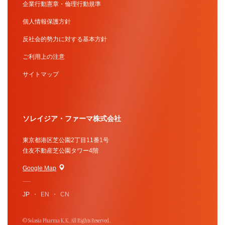
企業行動憲章・倫理行動規準
個人情報保護方針
反社会的勢力に対する基本方針
ご利用上の注意
サイトマップ
ソレイジア・ファーマ株式会社
東京都港区芝公園2丁目11番1号
住友不動産芝公園タワー4階
Google Map
JP
EN
CN
© Solasia Pharma K.K. All Rights Reserved.