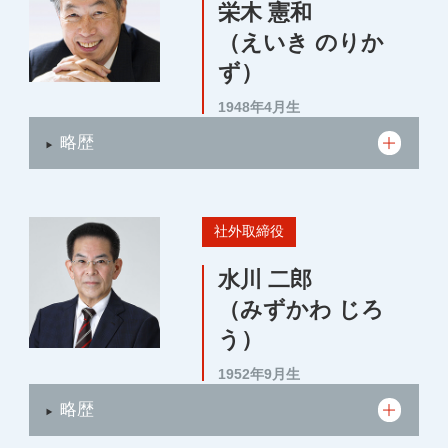
栄木 憲和
（えいき のりか
ず）
1948年4月生
略歴
社外取締役
水川 二郎
（みずかわ じろ
う）
1952年9月生
略歴