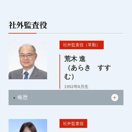
社外監査役
社外監査役（常勤）
荒木 進
（あらき すす
む）
1952年8月生
略歴
社外監査役