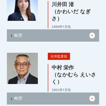
川井田 渚
（かわいだ なぎ
さ）
1989年7月生
略歴
社外監査役
中村 栄作
（なかむら えいさ
く）
1961年7月生
略歴