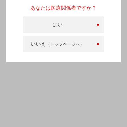
医療機器承認番号
22900BZX00214000
あなたは医療関係者ですか？
JANコード
4987222706476
はい
製造販売承認日
2017年7月6日
発売開始日
2018年5月16日
いいえ
（トップページへ）
製造販売元
ソレイジア・ファーマ株式会社
販売元
Meiji Seika ファルマ株式会社
※
国内販売元はMeiji Seika ファルマ株式会社となります。
医療関係者の方は
同社医療用医薬品サイト
から更に詳しい情報をご
覧になれます。